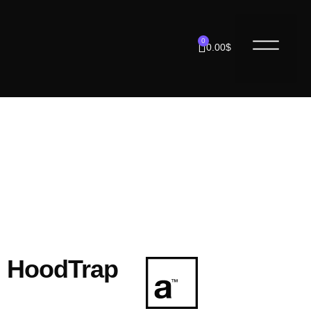
0
0.00
$
HoodTrap